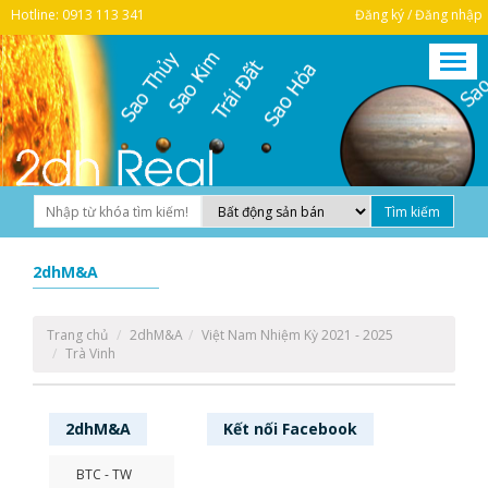
Hotline: 0913 113 341
Đăng ký / Đăng nhập
2dhM&A
Trang chủ
2dhM&A
Việt Nam Nhiệm Kỳ 2021 - 2025
Trà Vinh
2dhM&A
Kết nối
Facebook
BTC - TW