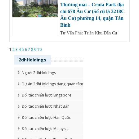
Thương mại – Centa Park địa
chỉ 678 Âu Cơ (Số cũ là 3218C
Âu Cơ) phường 14, quận Tân
Bình
Tư Vấn Phát Triển Khu Dân Cư
1
2
3
4
5
6
7
8
9
10
2dhHoldings
Người 2dhHoldings
Dự án 2dhHoldings đang quan tâm
Đối tác chiến lược Singapore
Đối tác chiến lược Nhật Bản
Đối tác chiến lược Hàn Quốc
Đối tác chiến lược Malaysia