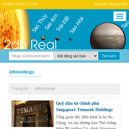
Hotline: 0913 113 341
Đăng ký / Đăng nhập
2dhHoldings
Trang chủ
2dhHoldings
Quỹ đầu tư chính phủ
Singapore Temasek Holdings
Tổng giám đốc điều hành là bà Ho
Ching, vợ của đương kim Thủ tướng
kiêm Bộ trưởng Tài chính Singapore