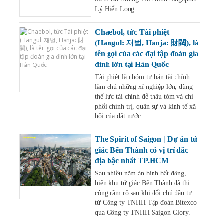
Lý Hiển Long.
Chaebol, tức Tài phiệt
(Hangul: 재벌, Hanja: 財閥), là
tên gọi của các đại tập đoàn gia
đình lớn tại Hàn Quốc
Tài phiệt là nhóm tư bản tài chính
làm chủ những xí nghiệp lớn, dùng
thế lực tài chính để thâu tóm và chi
phối chính trị, quân sự và kinh tế xã
hội của đất nước.
The Spirit of Saigon | Dự án tứ
giác Bến Thành có vị trí đắc
địa bậc nhất TP.HCM
Sau nhiều năm án binh bất động,
hiện khu tứ giác Bến Thành đã thi
công rầm rộ sau khi đổi chủ đầu tư
từ Công ty TNHH Tập đoàn Bitexco
qua Công ty TNHH Saigon Glory.