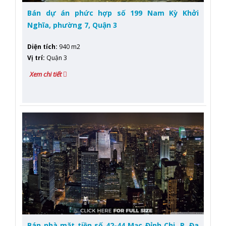
Bán dự án phức hợp số 199 Nam Kỳ Khởi
Nghĩa, phường 7, Quận 3
Diện tích
:
940 m2
Vị trí
:
Quận 3
Xem chi tiết
Bán nhà mặt tiền số 42-44 Mạc Đỉnh Chi, P. Đa