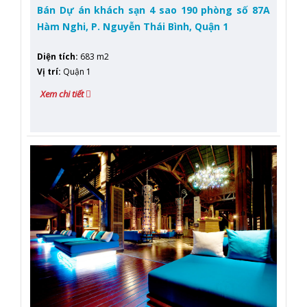
Bán Dự án khách sạn 4 sao 190 phòng số 87A
Hàm Nghi, P. Nguyễn Thái Bình, Quận 1
Diện tích
:
683 m2
Vị trí
:
Quận 1
Xem chi tiết