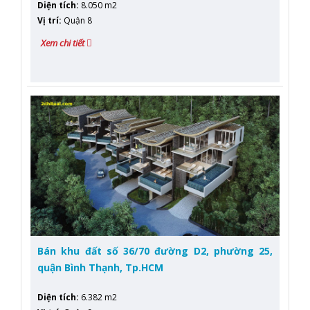
Diện tích
:
8.050 m2
Vị trí
:
Quận 8
Xem chi tiết
Bán khu đất số 36/70 đường D2, phường 25,
quận Bình Thạnh, Tp.HCM
Diện tích
:
6.382 m2