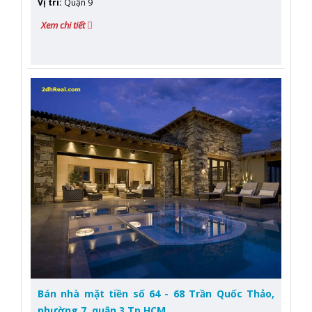
Vị trí
:
Quận 9
Xem chi tiết
Bán nhà mặt tiền số 64 - 68 Trần Quốc Thảo,
phường 7, quận 3 Tp.HCM