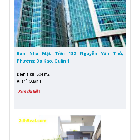
Bán Nhà Mặt Tiền 182 Nguyễn Văn Thủ,
Phường Đa Kao, Quận 1
Diện tích
:
804 m2
Vị trí
:
Quận 1
Xem chi tiết