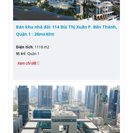
Bán khu nhà đất 114 Bùi Thị Xuân P. Bến Thành,
Quận 1 : 26mx43m
Diện tích
:
1118 m2
Vị trí
:
Quận 1
Xem chi tiết