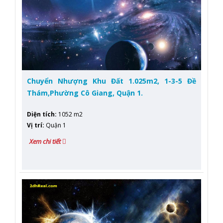
Chuyển Nhượng Khu Đất 1.025m2, 1-3-5 Đề
Thám,Phường Cô Giang, Quận 1.
Diện tích
:
1052 m2
Vị trí
:
Quận 1
Xem chi tiết