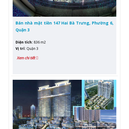
Bán nhà mặt tiền 147 Hai Bà Trưng, Phường 6,
Quận 3
Diện tích
:
836 m2
Vị trí
:
Quận 3
Xem chi tiết