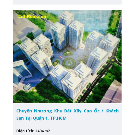
Chuyển Nhượng Khu Đất Xây Cao Ốc / Khách
Sạn Tại Quận 1, TP.HCM
Diện tích
:
1404 m2