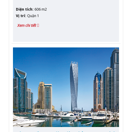
Diện tích
:
606 m2
Vị trí
:
Quận 1
Xem chi tiết