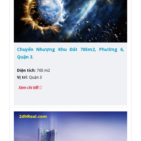
Chuyển Nhượng Khu Đất 765m2, Phường 6,
Quận 3.
Diện tích
:
765 m2
Vị trí
:
Quận 3
Xem chi tiết