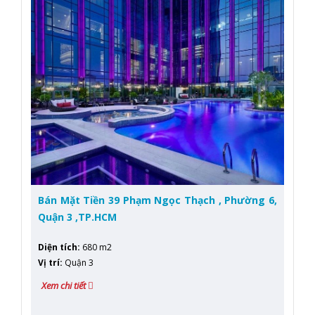
Bán Mặt Tiền 39 Phạm Ngọc Thạch , Phường 6,
Quận 3 ,TP.HCM
Diện tích
:
680 m2
Vị trí
:
Quận 3
Xem chi tiết