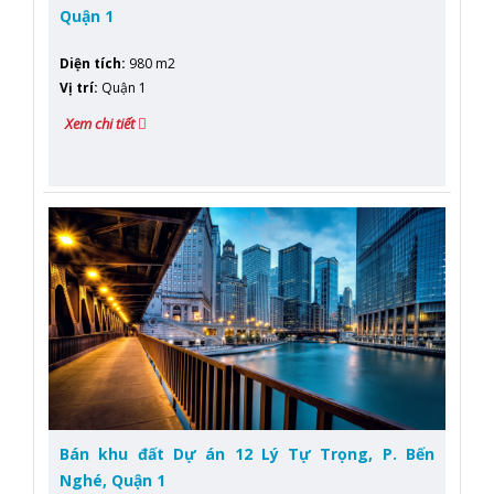
Quận 1
Diện tích
:
980 m2
Vị trí
:
Quận 1
Xem chi tiết
Bán khu đất Dự án 12 Lý Tự Trọng, P. Bến
Nghé, Quận 1