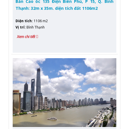
Bán Cao ốc 135 Điện Biên Phủ, P 15, Q. Bình
Thạnh: 32m x 35m. diện tích đất 1106m2
Diện tích
:
1106 m2
Vị trí
:
Bình Thạnh
Xem chi tiết