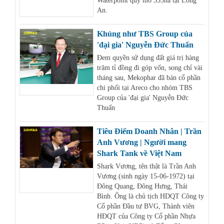
Waterpoint quy mô 355ha tại Long
An.
Khủng như TBS Group của
'đại gia' Nguyễn Đức Thuấn
Đem quyền sử dụng đất giá trị hàng
trăm tỉ đồng đi góp vốn, song chỉ vài
tháng sau, Mekophar đã bán cổ phần
chi phối tại Areco cho nhóm TBS
Group của 'đại gia' Nguyễn Đức
Thuấn
Tiêu Điểm Doanh Nhân | Trần
Anh Vương | Người mang
Shark Tank về Việt Nam
Shark Vương, tên thật là Trần Anh
Vương (sinh ngày 15-06-1972) tại
Đông Quang, Đông Hưng, Thái
Bình. Ông là chủ tịch HDQT Công ty
Cổ phần Đầu tư BVG, Thành viên
HĐQT của Công ty Cổ phần Nhựa