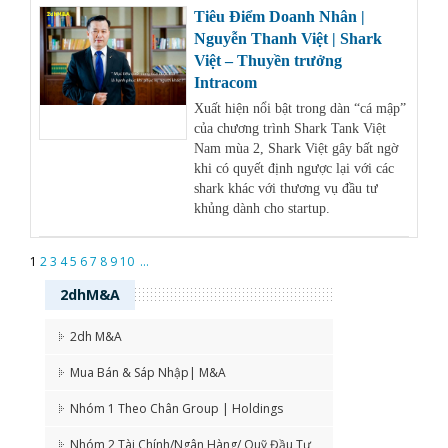
Tiêu Điểm Doanh Nhân |
Nguyễn Thanh Việt | Shark
Việt – Thuyền trưởng
Intracom
Xuất hiện nổi bật trong dàn “cá mập”
của chương trình Shark Tank Việt
Nam mùa 2, Shark Việt gây bất ngờ
khi có quyết định ngược lại với các
shark khác với thương vụ đầu tư
khủng dành cho startup.
1
2
3
4
5
6
7
8
9
10
...
2dhM&A
2dh M&A
Mua Bán & Sáp Nhập| M&A
Nhóm 1 Theo Chân Group | Holdings
Nhóm 2 Tài Chính/Ngân Hàng/ Quỹ Đầu Tư