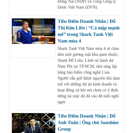
Đồng Nai (NDP) và Tổng Công ty
Dược Việt Nam (DVN).
Tiêu Điểm Doanh Nhân | Đỗ
Thị Kim Liên | “Cá mập mạnh
mẽ” trong Shark Tank Việt
Nam mùa 4
Shark Tank Việt Nam mùa 4 sẽ chào
đón một gương mặt khá quen thuộc,
Shark Đỗ Liên, Lãnh sự danh dự
Nam Phi tại TP.HCM, nhà sáng lập
hãng bảo hiểm công nghệ Lian.
Người vẫn giữ được nguyên lửa đam
mê với những dự án kinh doanh và
hoạt động xã hội mà chưa có ý định
dừng lại mặc dù đã vào độ tuổi nghỉ
ngơi.
Tiêu Điểm Doanh Nhân | Đỗ
Anh Tuấn | Ông chủ Sunshine
Group