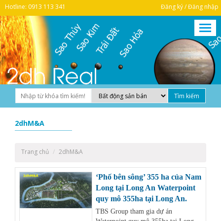
Hotline: 0913 113 341
Đăng ký / Đăng nhập
2dhM&A
Trang chủ
2dhM&A
‘Phố bên sông’ 355 ha của Nam
Long tại Long An Waterpoint
quy mô 355ha tại Long An.
TBS Group tham gia dự án