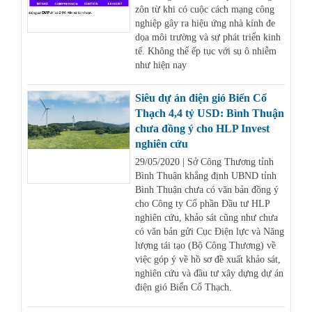
zôn từ khi có cuộc cách mạng công
nghiệp gây ra hiệu ứng nhà kính đe
dọa môi trường và sự phát triển kinh
tế. Không thể ếp tục với sụ ô nhiễm
như hiện nay
Siêu dự án điện gió Biển Cổ
Thạch 4,4 tỷ USD: Bình Thuận
chưa đồng ý cho HLP Invest
nghiên cứu
29/05/2020 | Sở Công Thương tỉnh
Bình Thuận khẳng định UBND tỉnh
Bình Thuận chưa có văn bản đồng ý
cho Công ty Cổ phần Đầu tư HLP
nghiên cứu, khảo sát cũng như chưa
có văn bản gửi Cục Điện lực và Năng
lượng tái tạo (Bộ Công Thương) về
việc góp ý về hồ sơ đề xuất khảo sát,
nghiên cứu và đầu tư xây dựng dự án
điện gió Biển Cổ Thạch.