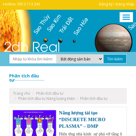
Hotline: 0913 113 341
Đăng ký / Đăng nhập
Phân tích đầu
tư
Trang chủ
Phân tích đầu tư
Phân tích đầu tư Năng lượng Điện
Phân tích đầu tư
Năng lượng tái tạo
“DISCRETE MICRO
PLASMA” – DMP
Hiệu ứng nhà kính: sự phá vỡ tầng ô