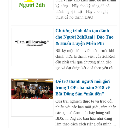
thức - Hãy cho kiến thức để nó thành
kỹ năng - Hãy cho kỹ năng để nó
thành nghệ thuật - Hãy cho nghệ
thuật để nó thành ĐẠO
Chương trình đào tạo dành
cho Người 2dhReal | Đào Tạo
& Huấn Luyện Miễn Phí
Bất kỳ một thành viên nào trước khi
chính thức là thành viên của 2dhReal
đều phải trải qua chương trình đào
tạo và đạt được kết quả theo yêu cầu
Để trở thành người môi giới
trong TOP của năm 2018 về
Bất Động Sản “mặt tiền”
Qua trãi nghiệm thực tế và trao đổi
nhiều với các bạn môi giới, cảm nhận
các bạn có đam mê cháy bỏng với
BĐS, nhưng các bạn hầu như đang
làm theo cách cách riêng của mình ...