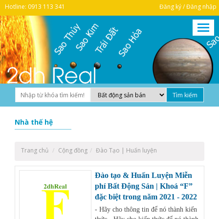
Hotline: 0913 113 341
Đăng ký / Đăng nhập
Nhà thế hệ
Trang chủ
Cộng đồng
Đào Tạo | Huấn luyện
Đào tạo & Huấn Luyện Miễn
phí Bất Động Sản | Khoá “F”
đặc biệt trong năm 2021 - 2022
- Hãy cho thông tin để nó thành kiến