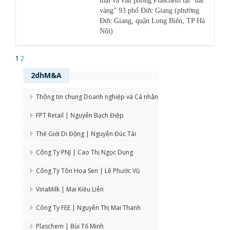
mại và văn phòng Plaschem tại “đất
vàng” 93 phố Đức Giang (phường
Đức Giang, quận Long Biên, TP Hà
Nội)
1
2
2dhM&A
Thông tin chung Doanh nghiệp và Cá nhân
FPT Retail | Nguyễn Bạch Điệp
Thế Giới Di Động | Nguyễn Đúc Tài
Công Ty PNJ | Cao Thị Ngọc Dung
Công Ty Tôn Hoa Sen | Lê Phước Vũ
VinaMilk | Mai Kiều Liên
Công Ty FEE | Nguyễn Thị Mai Thanh
Plaschem | Bùi Tố Minh