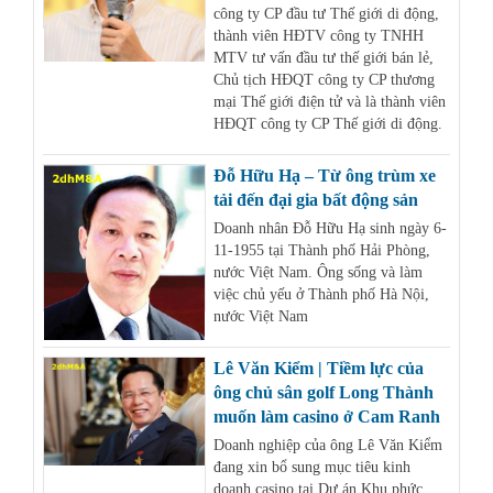
công ty CP đầu tư Thế giới di động,
thành viên HĐTV công ty TNHH
MTV tư vấn đầu tư thế giới bán lẻ,
Chủ tịch HĐQT công ty CP thương
mại Thế giới điện tử và là thành viên
HĐQT công ty CP Thế giới di động.
Đỗ Hữu Hạ – Từ ông trùm xe
tải đến đại gia bất động sản
Doanh nhân Đỗ Hữu Hạ sinh ngày 6-
11-1955 tại Thành phố Hải Phòng,
nước Việt Nam. Ông sống và làm
việc chủ yếu ở Thành phố Hà Nội,
nước Việt Nam
Lê Văn Kiểm | Tiềm lực của
ông chủ sân golf Long Thành
muốn làm casino ở Cam Ranh
Doanh nghiệp của ông Lê Văn Kiểm
đang xin bổ sung mục tiêu kinh
doanh casino tại Dự án Khu phức