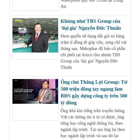
Waterpoint quy mô 355ha tại Long
An.
Khủng như TBS Group của
'đại gia' Nguyễn Đức Thuấn
Đem quyền sử dụng đất giá trị hàng
trăm tỉ đồng đi góp vốn, song chỉ vài
tháng sau, Mekophar đã bán cổ phần
chi phối tại Areco cho nhóm TBS
Group của 'đại gia' Nguyễn Đức
Thuấn
Ông chủ Thắng Lợi Group: Từ
500 triệu đồng tay ngang làm
BĐS gây dựng công ty trên 500
tỷ đồng
Ông khá kín tiếng trên truyền thông.
Với các thông tin ít ỏi có được, ông
từng học công nghệ thông tin, theo
ngành lập trình. Tại sao ông lại theo
học ngành lập trình và sau đó lại