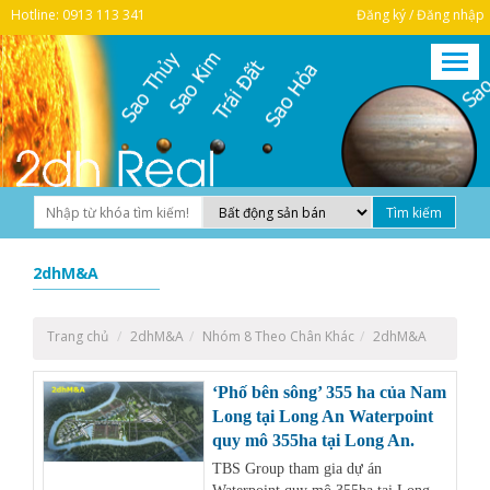
Hotline: 0913 113 341
Đăng ký / Đăng nhập
2dhM&A
Trang chủ
2dhM&A
Nhóm 8 Theo Chân Khác
2dhM&A
‘Phố bên sông’ 355 ha của Nam
Long tại Long An Waterpoint
quy mô 355ha tại Long An.
TBS Group tham gia dự án