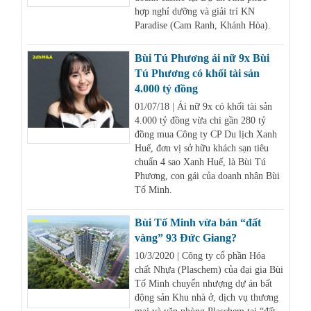
hợp nghỉ dưỡng và giải trí KN
Paradise (Cam Ranh, Khánh Hòa).
Bùi Tú Phương ái nữ 9x Bùi
Tú Phương có khối tài sản
4.000 tỷ đồng
01/07/18 | Ái nữ 9x có khối tài sản
4.000 tỷ đồng vừa chi gần 280 tỷ
đồng mua Công ty CP Du lịch Xanh
Huế, đơn vị sở hữu khách sạn tiêu
chuẩn 4 sao Xanh Huế, là Bùi Tú
Phương, con gái của doanh nhân Bùi
Tố Minh.
Bùi Tố Minh vừa bán “đất
vàng” 93 Đức Giang?
10/3/2020 | Công ty cổ phần Hóa
chất Nhựa (Plaschem) của đại gia Bùi
Tố Minh chuyển nhượng dự án bất
động sản Khu nhà ở, dịch vụ thương