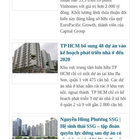
thuận bán 33,5 triệu cổ phiếu
Vinhomes với giá trị hơn 2.000 tỷ
đồng. Khối lượng lệnh thỏa thuận đột
biến này đúng bằng sở hữu của quỹ
EuroPacific Growth, thành viên của
Capital Group
TP HCM bổ sung 48 dự án vào
kế hoạch phát triển nhà ở đến
2020
Khu vực trung tâm hiện hữu TP
HCM chỉ có một dự án tại khu Ba
Son, quận 1 với 475 căn hộ. Các dự
án nhà ở khác nằm rải rác ở khu vực
nội, ngoại thành. TP HCM chỉ có kế
hoạch phát triển 3 dự án nhà ở xã hội
ở quận 2 và 9 với gần 2.800 căn hộ.
Nguyễn Hồng Phương SSG |
Hệ sinh thái SSG – tập đoàn
quyền lực đứng sau dự án có