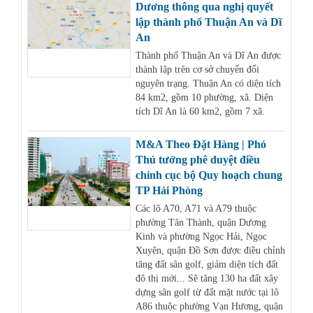
Dương thông qua nghị quyết
lập thành phố Thuận An và Dĩ
An
Thành phố Thuận An và Dĩ An được
thành lập trên cơ sở chuyển đổi
nguyên trạng. Thuận An có diện tích
84 km2, gồm 10 phường, xã. Diện
tích Dĩ An là 60 km2, gồm 7 xã.
M&A Theo Đặt Hàng | Phó
Thủ tướng phê duyệt điều
chỉnh cục bộ Quy hoạch chung
TP Hải Phòng
Các lô A70, A71 và A79 thuộc
phường Tân Thành, quận Dương
Kinh và phường Ngọc Hải, Ngọc
Xuyên, quận Đồ Sơn được điều chỉnh
tăng đất sân golf, giảm diện tích đất
đô thị mới... Sẽ tăng 130 ha đất xây
dựng sân golf từ đất mặt nước tại lô
A86 thuộc phường Vạn Hương, quận