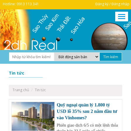
Hotline: 0913 113 341
Đăng ký / Đăng nhập
Tin tức
Trang chủ
Tin tức
Quỹ ngoại quản lý 1.800 tỷ
USD lỗ 35% sau 2 năm đầu tư
vào Vinhomes?
Phiên giao dịch 6/5 có một lệnh thỏa