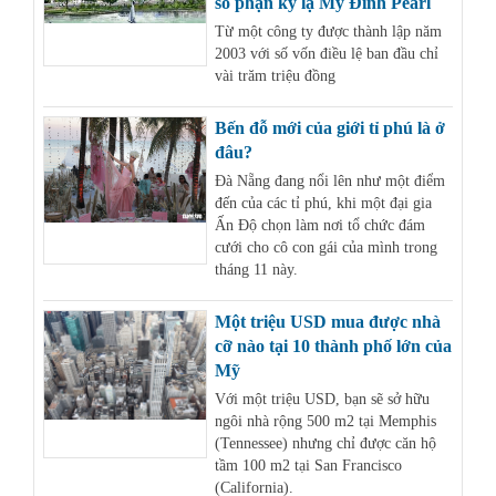
số phận kỳ lạ Mỹ Đình Pearl
Từ một công ty được thành lập năm
2003 với số vốn điều lệ ban đầu chỉ
vài trăm triệu đồng
Bến đỗ mới của giới tỉ phú là ở
đâu?
Đà Nẵng đang nổi lên như một điểm
đến của các tỉ phú, khi một đại gia
Ấn Độ chọn làm nơi tổ chức đám
cưới cho cô con gái của mình trong
tháng 11 này.
Một triệu USD mua được nhà
cỡ nào tại 10 thành phố lớn của
Mỹ
Với một triệu USD, bạn sẽ sở hữu
ngôi nhà rộng 500 m2 tại Memphis
(Tennessee) nhưng chỉ được căn hộ
tầm 100 m2 tại San Francisco
(California).