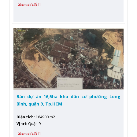
Xem chi tiết
Bán dự án 16,5ha khu dân cư phường Long
Bình, quận 9, Tp.HCM
Diện tích
:
164900 m2
Vị trí
:
Quận 9
Xem chi tiết