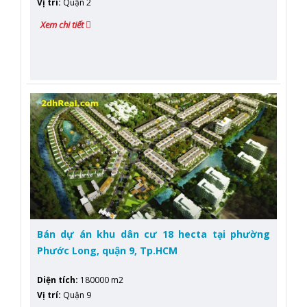
Vị trí
:
Quận 2
Xem chi tiết
Bán dự án khu dân cư 18 hecta tại phường
Phước Long, quận 9, Tp.HCM
Diện tích
:
180000 m2
Vị trí
:
Quận 9