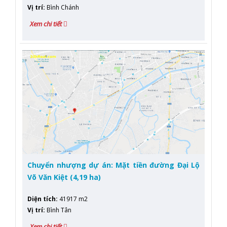
Vị trí
:
Bình Chánh
Xem chi tiết
Chuyển nhượng dự án: Mặt tiền đường Đại Lộ
Võ Văn Kiệt (4,19 ha)
Diện tích
:
41917 m2
Vị trí
:
Bình Tân
Xem chi tiết