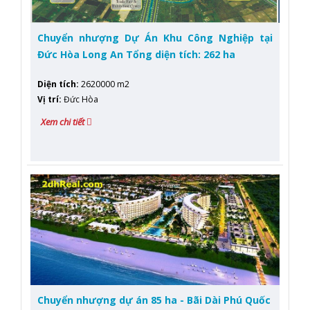
Chuyển nhượng Dự Án Khu Công Nghiệp tại
Đức Hòa Long An Tổng diện tích: 262 ha
Diện tích
:
2620000 m2
Vị trí
:
Đức Hòa
Xem chi tiết
Chuyển nhượng dự án 85 ha - Bãi Dài Phú Quốc