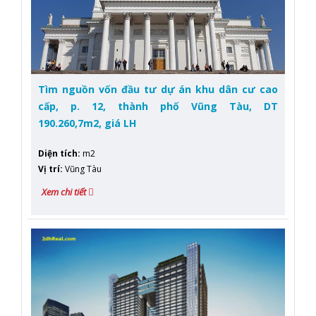
Tìm nguồn vốn đầu tư dự án khu dân cư cao
cấp, p. 12, thành phố Vũng Tàu, DT
190.260,7m2, giá LH
Diện tích
:
m2
Vị trí
:
Vũng Tàu
Xem chi tiết