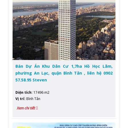
Bán Dự Án Khu Dân Cư 1,7ha Hồ Học Lãm,
phường An Lạc, quận Bình Tân , liên hệ 0902
57.58.95 Steven
Diện tích
:
17496 m2
Vị trí
:
Bình Tân
Xem chi tiết