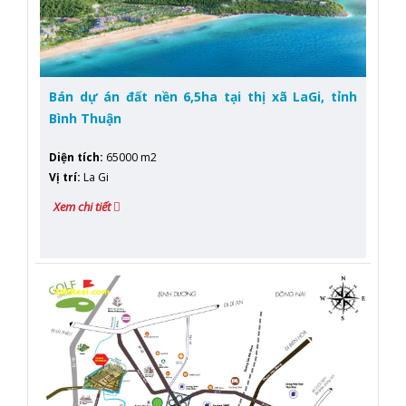
Bán dự án đất nền 6,5ha tại thị xã LaGi, tỉnh
Bình Thuận
Diện tích
:
65000 m2
Vị trí
:
La Gi
Xem chi tiết