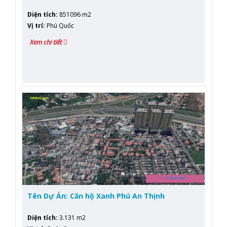
Diện tích
:
851096 m2
Vị trí
:
Phú Quốc
Xem chi tiết
Tên Dự Án: Căn hộ Xanh Phú An Thịnh
Diện tích
:
3.131 m2