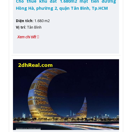
Cho thuê khu đất 1.680m2 mặt tiền đường
Hồng Hà, phường 2, quận Tân Bình, Tp.HCM
Diện tích
:
1.680 m2
Vị trí
:
Tân Bình
Xem chi tiết