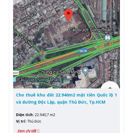
Cho thuê khu đất 22.940m2 mặt tiền Quốc lộ 1
và đường Độc Lập, quận Thủ Đức, Tp.HCM
Diện tích
:
22.940,7 m2
Vị trí
:
Thủ Đức
Xem chi tiết