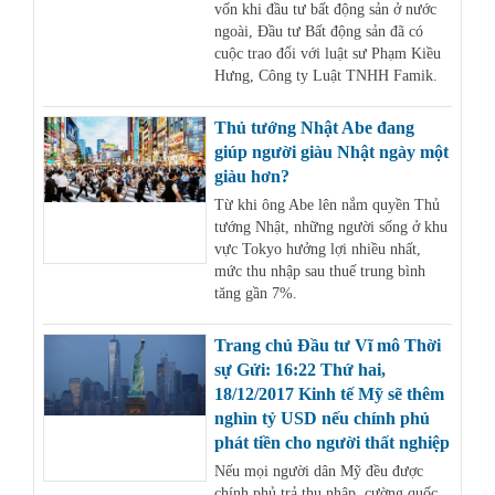
vốn khi đầu tư bất động sản ở nước
ngoài, Đầu tư Bất động sản đã có
cuộc trao đổi với luật sư Phạm Kiều
Hưng, Công ty Luật TNHH Famik.
Thủ tướng Nhật Abe đang
giúp người giàu Nhật ngày một
giàu hơn?
Từ khi ông Abe lên nắm quyền Thủ
tướng Nhật, những người sống ở khu
vực Tokyo hưởng lợi nhiều nhất,
mức thu nhập sau thuế trung bình
tăng gần 7%.
Trang chủ Đầu tư Vĩ mô Thời
sự Gửi: 16:22 Thứ hai,
18/12/2017 Kinh tế Mỹ sẽ thêm
nghìn tỷ USD nếu chính phủ
phát tiền cho người thất nghiệp
Nếu mọi người dân Mỹ đều được
chính phủ trả thu nhập, cường quốc