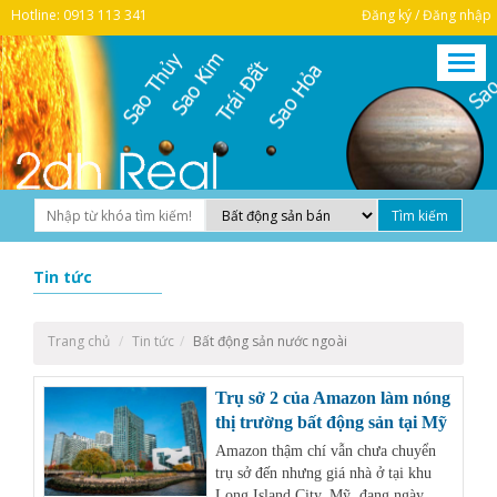
Hotline: 0913 113 341
Đăng ký / Đăng nhập
Tin tức
Trang chủ
Tin tức
Bất động sản nước ngoài
Trụ sở 2 của Amazon làm nóng
thị trường bất động sản tại Mỹ
Amazon thậm chí vẫn chưa chuyển
trụ sở đến nhưng giá nhà ở tại khu
Long Island City, Mỹ, đang ngày