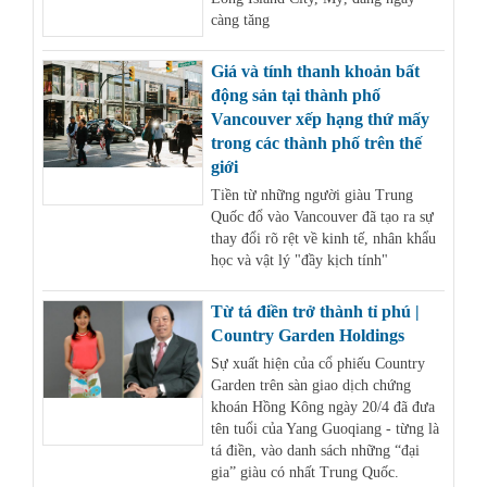
càng tăng
Giá và tính thanh khoản bất
động sản tại thành phố
Vancouver xếp hạng thứ mấy
trong các thành phố trên thế
giới
Tiền từ những người giàu Trung
Quốc đổ vào Vancouver đã tạo ra sự
thay đổi rõ rệt về kinh tế, nhân khẩu
học và vật lý "đầy kịch tính"
Từ tá điền trở thành tỉ phú |
Country Garden Holdings
Sự xuất hiện của cổ phiếu Country
Garden trên sàn giao dịch chứng
khoán Hồng Kông ngày 20/4 đã đưa
tên tuổi của Yang Guoqiang - từng là
tá điền, vào danh sách những “đại
gia” giàu có nhất Trung Quốc.