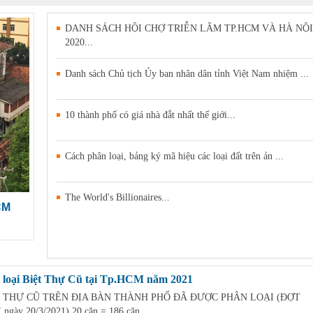
DANH SÁCH HỘI CHỢ TRIỄN LÃM TP.HCM VÀ HÀ NỘI
2020...
Danh sách Chủ tịch Ủy ban nhân dân tỉnh Việt Nam nhiệm ...
10 thành phố có giá nhà đắt nhất thế giới...
Cách phân loại, bảng ký mã hiệu các loại đất trên ản ...
The World's Billionaires...
CM
 loại Biệt Thự Cũ tại Tp.HCM năm 2021
 THỰ CŨ TRÊN ĐỊA BÀN THÀNH PHỐ ĐÃ ĐƯỢC PHÂN LOẠI (ĐỢT
 ngày 20/3/2021) 20 căn = 186 căn