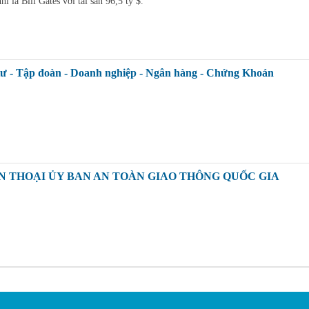
ì là Bill Gates với tài sản 96,5 tỷ $.
tư - Tập đoàn - Doanh nghiệp - Ngân hàng - Chứng Khoán
N THOẠI ỦY BAN AN TOÀN GIAO THÔNG QUỐC GIA