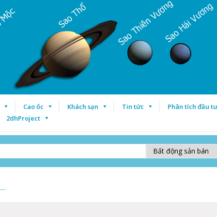
Cao ốc
Khách sạn
Tin tức
Phân tích đầu t
2dhProject