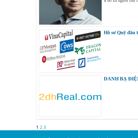
$ bỏ xa người thứ nh
Hồ sơ Quỹ đầu 
DANH BẠ ĐIỆ
1
2
3