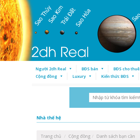
Người 2dh Real
BĐS bán
BĐS cho thuê
Cộng đồng
Luxury
Kiến thức BĐS
Nhà thế hệ
Trang chủ
Cộng đồng
Danh sách bạn cần