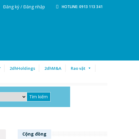
Đăng ký / Đăng nhập
HOTLINE: 0913 113 341
ư
2dhHoldings
2dhM&A
Rao vặt
Cộng đồng