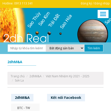
Hotline: 0913 113 341
Đăng ký / Đăng nhập
2dhM&A
Trang chủ
2dhM&A
Việt Nam Nhiệm Kỳ 2021 - 2025
Sơn La
2dhM&A
Kết nối
Facebook
BTC - TW