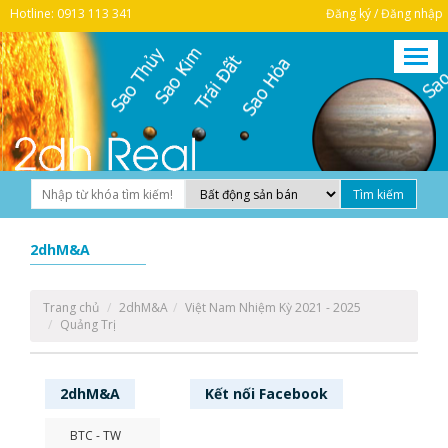
Hotline: 0913 113 341
Đăng ký / Đăng nhập
2dhM&A
Trang chủ
2dhM&A
Việt Nam Nhiệm Kỳ 2021 - 2025
Quảng Trị
2dhM&A
Kết nối
Facebook
BTC - TW