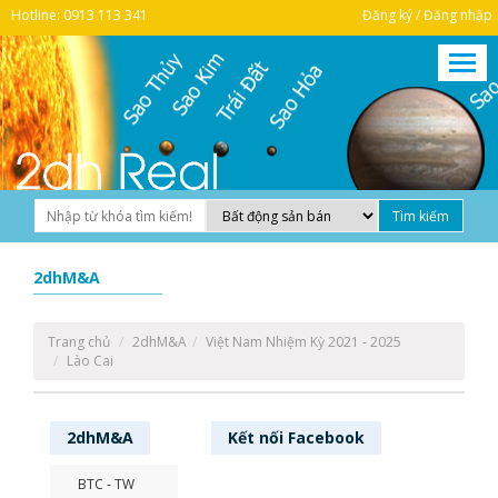
Hotline: 0913 113 341
Đăng ký / Đăng nhập
2dhM&A
Trang chủ
2dhM&A
Việt Nam Nhiệm Kỳ 2021 - 2025
Lào Cai
2dhM&A
Kết nối
Facebook
BTC - TW