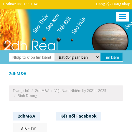
Hotline: 0913 113 341
Đăng ký / Đăng nhập
2dhM&A
Trang chủ
2dhM&A
Việt Nam Nhiệm Kỳ 2021 - 2025
Bình Dương
2dhM&A
Kết nối
Facebook
BTC - TW