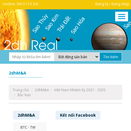
Hotline: 0913 113 341
Đăng ký / Đăng nhập
2dhM&A
Trang chủ
2dhM&A
Việt Nam Nhiệm Kỳ 2021 - 2025
Bắc Kạn
2dhM&A
Kết nối
Facebook
BTC - TW