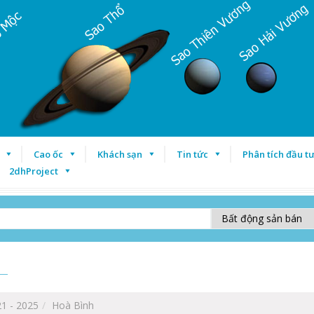
Cao ốc
Khách sạn
Tin tức
Phân tích đầu t
2dhProject
1 - 2025
Hoà Bình