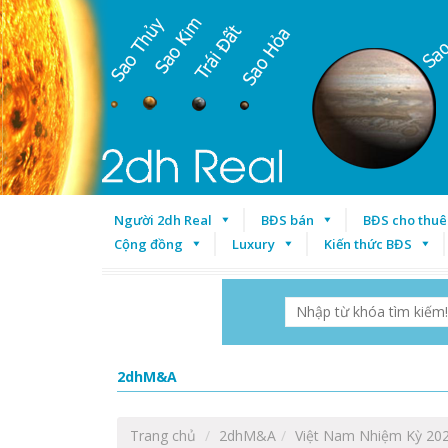
Người 2dh Real
BĐS bán
BĐS cho thuê
Cộng đồng
Luxury
Kiến thức BĐS
2dhM&A
Trang chủ
2dhM&A
Việt Nam Nhiệm Kỳ 202