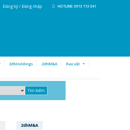
Đăng ký / Đăng nhập
HOTLINE: 0913 113 341
ư
2dhHoldings
2dhM&A
Rao vặt
2dhM&A