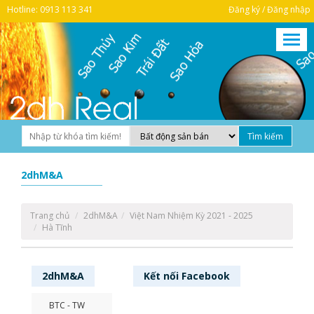
Hotline: 0913 113 341
Đăng ký / Đăng nhập
2dhM&A
Trang chủ
2dhM&A
Việt Nam Nhiệm Kỳ 2021 - 2025
Hà Tĩnh
2dhM&A
Kết nối
Facebook
BTC - TW