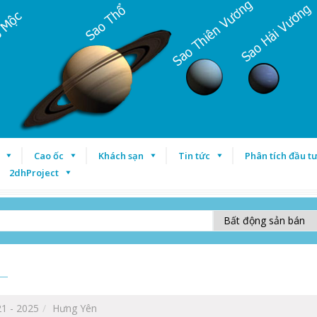
Cao ốc
Khách sạn
Tin tức
Phân tích đầu t
2dhProject
1 - 2025
Hưng Yên