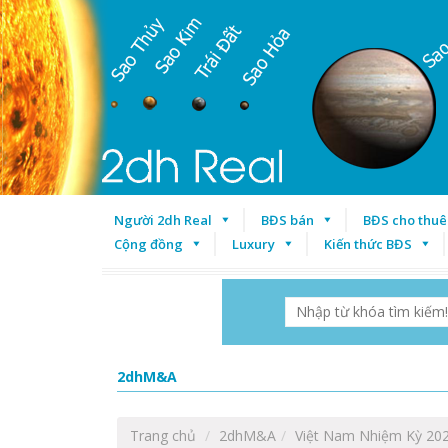
Người 2dh Real
BĐS bán
BĐS cho thuê
Cộng đồng
Luxury
Kiến thức BĐS
2dhM&A
Trang chủ
2dhM&A
Việt Nam Nhiệm Kỳ 202