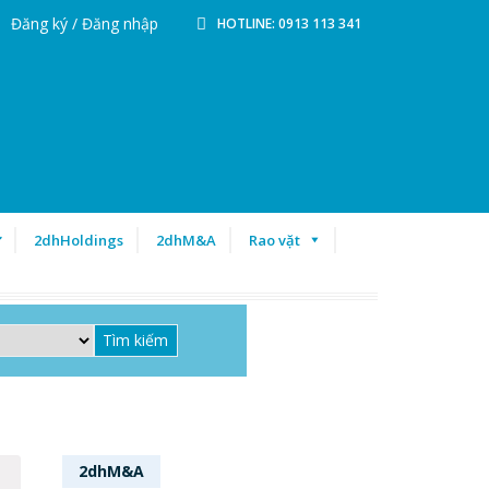
Đăng ký / Đăng nhập
HOTLINE: 0913 113 341
ư
2dhHoldings
2dhM&A
Rao vặt
2dhM&A