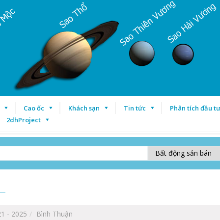
Cao ốc
Khách sạn
Tin tức
Phân tích đầu t
2dhProject
1 - 2025
Bình Thuận