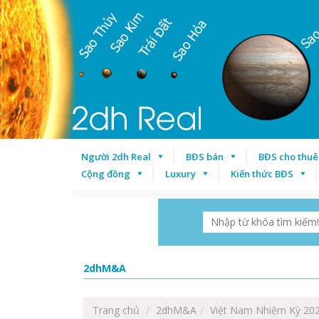
Người 2dh Real
BĐS bán
BĐS cho thuê
Cộng đồng
Luxury
Kiến thức BĐS
2dhM&A
Trang chủ
2dhM&A
Việt Nam Nhiệm Kỳ 202