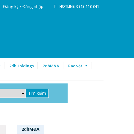
Đăng ký / Đăng nhập
HOTLINE: 0913 113 341
ư
2dhHoldings
2dhM&A
Rao vặt
2dhM&A