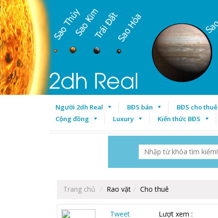
Người 2dh Real
BĐS bán
BĐS cho thuê
Cộng đồng
Luxury
Kiến thức BĐS
Trang chủ
Rao vặt
Cho thuê
Tweet
Lượt xem :