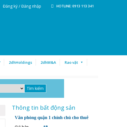
Đăng ký / Đăng nhập
HOTLINE: 0913 113 341
ư
2dhHoldings
2dhM&A
Rao vặt
Thông tin bất động sản
Văn phòng quận 1 chính chủ cho thuê
Giá bán
18