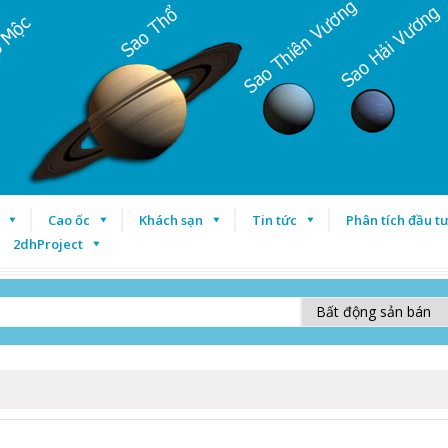
Cao ốc
Khách sạn
Tin tức
Phân tích đầu t
2dhProject