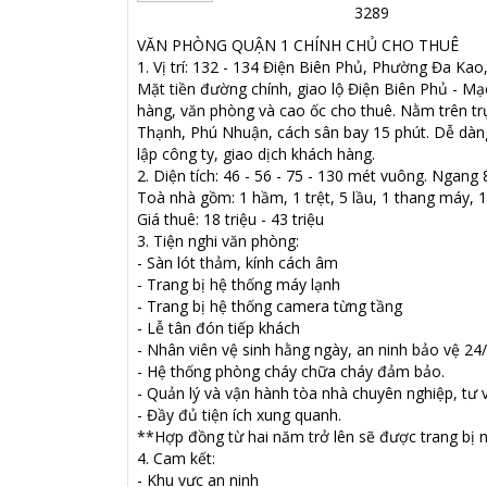
3289
VĂN PHÒNG QUẬN 1 CHÍNH CHỦ CHO THUÊ
1. Vị trí: 132 - 134 Điện Biên Phủ, Phường Đa Ka
Mặt tiền đường chính, giao lộ Điện Biên Phủ - Mạ
hàng, văn phòng và cao ốc cho thuê. Nằm trên trụ
Thạnh, Phú Nhuận, cách sân bay 15 phút. Dễ dàng d
lập công ty, giao dịch khách hàng.
2. Diện tích: 46 - 56 - 75 - 130 mét vuông. Ngan
Toà nhà gồm: 1 hầm, 1 trệt, 5 lầu, 1 thang máy, 
Giá thuê: 18 triệu - 43 triệu
3. Tiện nghi văn phòng:
- Sàn lót thảm, kính cách âm
- Trang bị hệ thống máy lạnh
- Trang bị hệ thống camera từng tầng
- Lễ tân đón tiếp khách
- Nhân viên vệ sinh hằng ngày, an ninh bảo vệ 24
- Hệ thống phòng cháy chữa cháy đảm bảo.
- Quản lý và vận hành tòa nhà chuyên nghiệp, tư 
- Đầy đủ tiện ích xung quanh.
**Hợp đồng từ hai năm trở lên sẽ được trang bị n
4. Cam kết:
- Khu vực an ninh