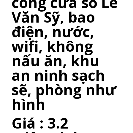
công cửa sổ Lê
Văn Sỹ, bao
điện, nước,
wifi, không
nấu ăn, khu
an ninh sạch
sẽ, phòng như
hình
Giá : 3.2