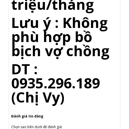
triệu/tháng
Lưu ý : Không
phù hợp bồ
bịch vợ chồng
DT :
0935.296.189
(Chị Vy)
Đánh giá tin đăng
Chọn sao bên dưới để đánh giá: