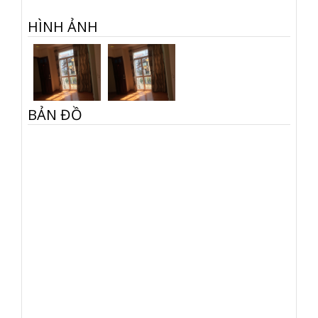
HÌNH ẢNH
BẢN ĐỒ