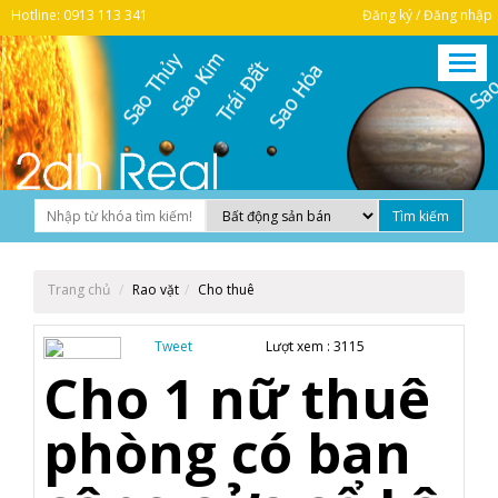
Hotline: 0913 113 341
Đăng ký / Đăng nhập
Trang chủ
Rao vặt
Cho thuê
Tweet
Lượt xem :
3115
Cho 1 nữ thuê
phòng có ban