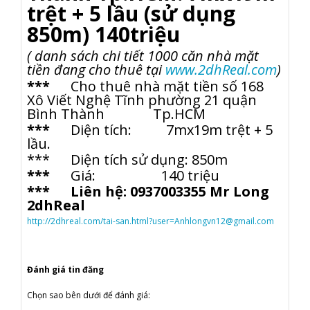
trệt + 5 lầu (sử dụng
850m) 140triệu
( danh sách chi ti
ế
t 1000 căn nhà mặt
tiền đang cho thuê t
ạ
i
www.2dhReal.com
)
***
Cho thuê nhà mặt tiền số 168
Xô Viết Nghệ Tĩnh phường 21 quận
Bình Thành Tp.HCM
***
Diện tích: 7mx19m trệt + 5
lầu.
*** Diện tích sử dụng: 850m
***
Giá: 140 triệu
***
Liên hệ: 0937003355 Mr Long
2dhReal
http://2dhreal.com/tai-san.html?user=Anhlongvn12@gmail.com
Đánh giá tin đăng
Chọn sao bên dưới để đánh giá: