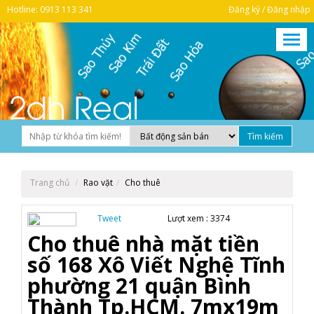
Hotline: 0913 113 341
Đăng ký / Đăng nhập
Trang chủ
Rao vặt
Cho thuê
Tweet
Lượt xem :
3374
Cho thuê nhà mặt tiền
số 168 Xô Viết Nghệ Tĩnh
phường 21 quận Bình
Thành Tp.HCM. 7mx19m