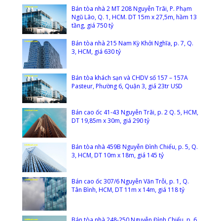
Bán tòa nhà 2 MT 208 Nguyễn Trãi, P. Phạm
Ngũ Lão, Q. 1, HCM. DT 15m x 27,5m, hầm 13
tầng, giá 750 tỷ
Bán tòa nhà 215 Nam Kỳ Khởi Nghĩa, p. 7, Q.
3, HCM, giá 630 tỷ
Bán tòa khách sạn và CHDV số 157 – 157A
Pasteur, Phường 6, Quận 3, giá 23tr USD
Bán cao ốc 41-43 Nguyễn Trãi, p. 2 Q. 5, HCM,
DT 19,85m x 30m, giá 290 tỷ
Bán tòa nhà 459B Nguyễn Đình Chiểu, p. 5, Q.
3, HCM, DT 10m x 18m, giá 145 tỷ
Bán cao ốc 307/6 Nguyễn Văn Trỗi, p. 1, Q.
Tân Bình, HCM, DT 11m x 14m, giá 118 tỷ
Bán tòa nhà 248-250 Nguyễn Đình Chiểu, p. 6,