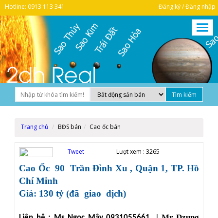
Hotline: 0913 113 341
Đăng ký / Đăng nhập
Trang chủ
BĐS bán
Cao ốc bán
Tweet
Lượt xem :
3265
Cao
Ốc
90
Trần Đình Xu
, Quận 1, TP. Hồ
Chí Minh
G
iá:
130
tỷ (đã giao dịch)
| Mr Dzung
Liên hệ : Ms Ngọc Mây 0931055661