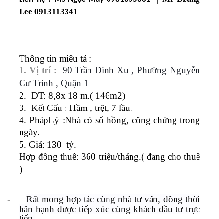
Lee 0913113341
Thông tin miêu tả :
1. Vị trí :
90
Trần Đình Xu , Phường Nguyễn
Cư Trinh , Quận 1
2.
DT:
8,8
x
18
m.
( 146m2)
3.
Kết
Cấu :
Hầm
,
trệt,
7
lầu
.
4.
Pháp
Lý :
Nhà có sổ hồng, công chứng trong
ngày.
5.
Giá:
130
tỷ.
Hợp đồng thuê:
360
triệu/tháng.
( đang cho thuê
)
-
Rất mong hợp tác cùng nhà tư vấn, đồng thời
hân hạnh được tiếp xúc cùng khách đầu tư trực
tiếp.