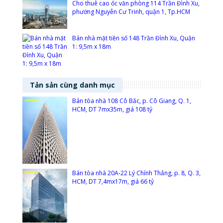
Cho thuê cao ốc văn phòng 114 Trần Đình Xu,
phường Nguyễn Cư Trinh, quận 1, Tp.HCM
Bán nhà mặt tiền số 148 Trần Đình Xu, Quận
1: 9,5m x 18m
Tản sản cùng danh mục
Bán tòa nhà 108 Cô Bắc, p. Cô Giang, Q. 1,
HCM, DT 7mx35m, giá 108 tỷ
Bán tòa nhà 20A-22 Lý Chính Thắng, p. 8, Q. 3,
HCM, DT 7,4mx17m, giá 66 tỷ