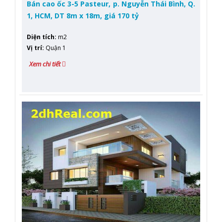
Bán cao ốc 3-5 Pasteur, p. Nguyễn Thái Bình, Q.
1, HCM, DT 8m x 18m, giá 170 tỷ
Diện tích
:
m2
Vị trí
:
Quận 1
Xem chi tiết