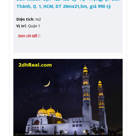
Thành, Q. 1, HCM, DT 20mx21,5m, giá 990 tỷ
Diện tích
:
m2
Vị trí
:
Quận 1
Xem chi tiết