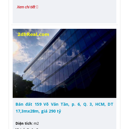
Xem chi tiết
Bán đất 159 Võ Văn Tần, p. 6, Q. 3, HCM, DT
17,3mx28m, giá 290 tỷ
Diện tích
:
m2