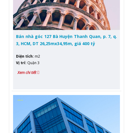
Bán nhà góc 127 Bà Huyện Thanh Quan, p. 7, q.
3, HCM, DT 26,25mx34,95m, giá 400 tỷ
Diện tích
:
m2
Vị trí
:
Quận 3
Xem chi tiết