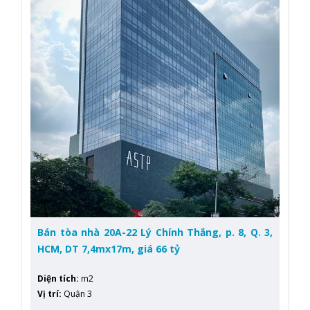
Bán tòa nhà 20A-22 Lý Chính Thắng, p. 8, Q. 3,
HCM, DT 7,4mx17m, giá 66 tỷ
Diện tích
:
m2
Vị trí
:
Quận 3