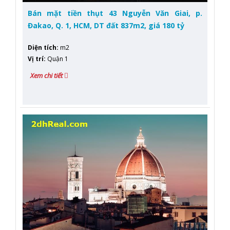
Bán mặt tiền thụt 43 Nguyễn Văn Giai, p.
Đakao, Q. 1, HCM, DT đất 837m2, giá 180 tỷ
Diện tích
:
m2
Vị trí
:
Quận 1
Xem chi tiết