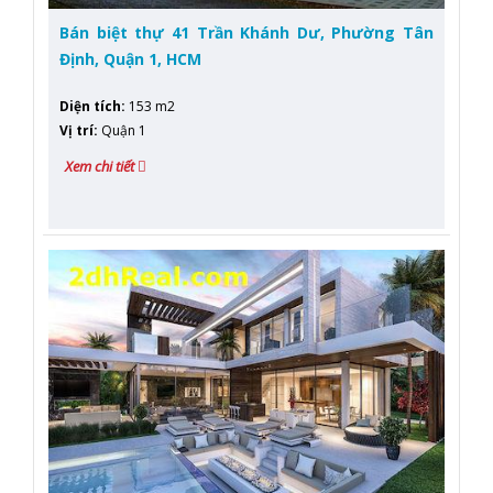
Bán biệt thự 41 Trần Khánh Dư, Phường Tân
Định, Quận 1, HCM
Diện tích
:
153 m2
Vị trí
:
Quận 1
Xem chi tiết