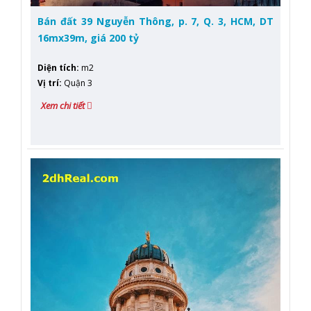
Bán đất 39 Nguyễn Thông, p. 7, Q. 3, HCM, DT
16mx39m, giá 200 tỷ
Diện tích
:
m2
Vị trí
:
Quận 3
Xem chi tiết