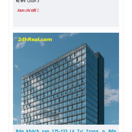
Vị trí
:
Quận 3
Xem chi tiết
Bán khách sạn 125-133 Lý Tự Trọng, p. Bến