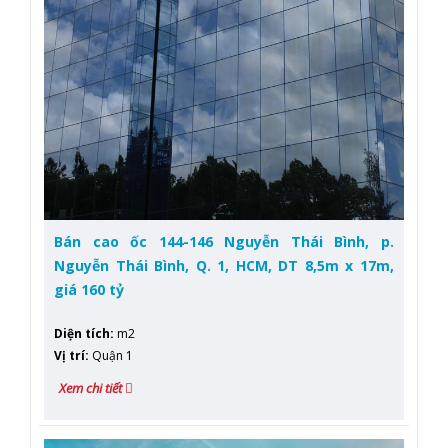
Bán cao ốc 144-146 Nguyễn Thái Bình, p.
Nguyễn Thái Bình, Q. 1, HCM, DT 8,5m x 17m,
giá 160 tỷ
Diện tích
:
m2
Vị trí
:
Quận 1
Xem chi tiết