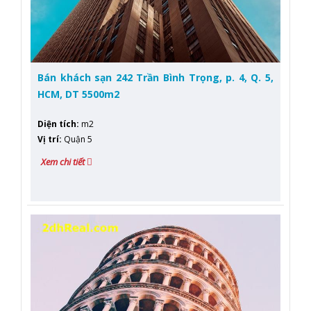
Bán khách sạn 242 Trần Bình Trọng, p. 4, Q. 5,
HCM, DT 5500m2
Diện tích
:
m2
Vị trí
:
Quận 5
Xem chi tiết