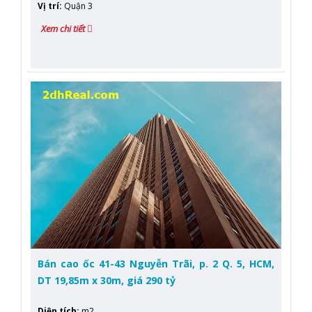
Vị trí
:
Quận 3
Xem chi tiết
Bán cao ốc 41-43 Nguyễn Trãi, p. 2 Q. 5, HCM,
DT 19,85m x 30m, giá 290 tỷ
Diện tích
:
m2