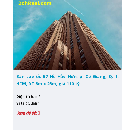
Bán cao ốc 57 Hồ Hảo Hớn, p. Cô Giang, Q. 1,
HCM, DT 8m x 25m, giá 110 tỷ
Diện tích
:
m2
Vị trí
:
Quận 1
Xem chi tiết