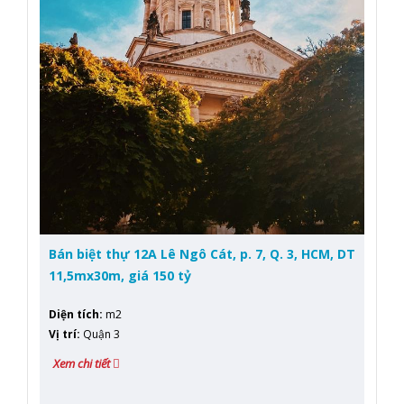
Bán biệt thự 12A Lê Ngô Cát, p. 7, Q. 3, HCM, DT
11,5mx30m, giá 150 tỷ
Diện tích
:
m2
Vị trí
:
Quận 3
Xem chi tiết