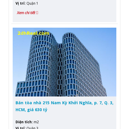
Vị trí
:
Quận 1
Xem chi tiết
Bán tòa nhà 215 Nam Kỳ Khởi Nghĩa, p. 7, Q. 3,
HCM, giá 630 tỷ
Diện tích
:
m2
Vị trí
:
Quận 3