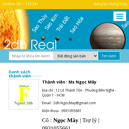
Hotline: 0913 113 341
Đăng ký / Đăng nhập
Danh sách
thành viên
Thành viên :
Ms Ngọc Mây
Địa chỉ :
12 Lê Thánh Tôn - Phường Bến Nghé -
Quận 1 - HCM
Email :
2dh.NgocMay@gmail.com
Điện thoại :
0931055661
Cô :
Ngọc Mây
| Trợ lý |
0931055661