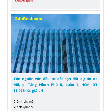
Xem chi tiết
Tìm nguồn vốn đầu tư dài hạn đất dự án Ao
Đôi, p. Tăng Nhơn Phú B, quận 9, HCM, DT
11.298m2, giá LH
Diện tích
:
m2
Vị trí
:
Quận 9