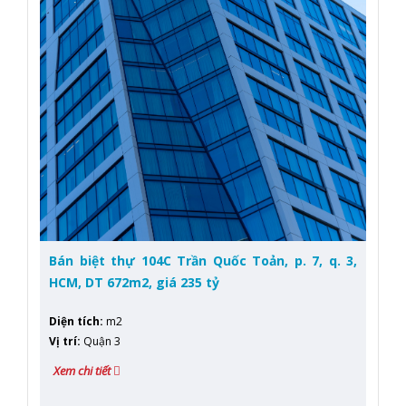
Bán biệt thự 104C Trần Quốc Toản, p. 7, q. 3,
HCM, DT 672m2, giá 235 tỷ
Diện tích
:
m2
Vị trí
:
Quận 3
Xem chi tiết