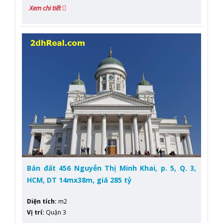
Xem chi tiết
Bán đất 456 Nguyễn Thị Minh Khai, p. 5, Q. 3,
HCM, DT 14mx38m, giá 285 tỷ
Diện tích
:
m2
Vị trí
:
Quận 3