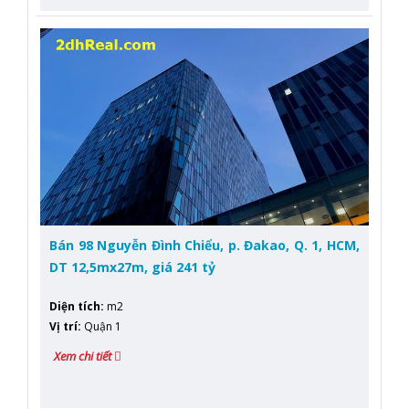
Bán 98 Nguyễn Đình Chiểu, p. Đakao, Q. 1, HCM,
DT 12,5mx27m, giá 241 tỷ
Diện tích
:
m2
Vị trí
:
Quận 1
Xem chi tiết