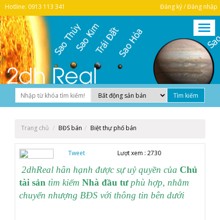
Hotline: 0913 113 341
Đăng ký / Đăng nhập
Trang chủ
BĐS bán
Biệt thự phố bán
Tweet
Lượt xem :
2730
2dhReal hân hạnh được sự uỷ quyền của
Chủ
tài sản
tìm kiếm
Nhà đầu tư
phù hợp, nhằm
chuyển nhượng BĐS với thông tin bên dưới