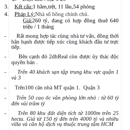
3.
Kết cấu:
1 hầm,t
rệt,
11 lầu,54 phòng
4.
Pháp Lý:
Nhà sổ hồng chính chủ.
Giá
:
260 tỷ, đang có hợp đồng thuê 640
triệu / 1 tháng
-
Rất mong hợp tác cùng nhà tư vấn, đồng thời
hân hạnh được tiếp xúc cùng khách đầu tư trực
tiếp.
-
Bên cạnh đó 2dhReal còn được ủy thác độc
quyền bán
.
-
Trên 40 khách sạn tập trung khu vực quận 1
và 3
-
Trên
100 căn nhà MT quận 1. Quận 3
-
Trên 50 cao ốc văn phòng lớn nhỏ : từ 60 tỷ
đến vài trăm tỷ
-
Trên 80 khu đất diện tích từ 1000m trên 25
hecta. Giá từ 150 tỷ đến trên 4000 tỷ và nhiều
villa và căn hộ dịch vụ thuộc trung tâm HCM