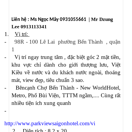
| Mr Dzung
Liên hệ : Ms Ngọc Mây 0931055661
Lee 0913113341
1.
Vị trí:
-
98R - 100 Lê Lai phường Bến Thành , quận
1
-
Vị trí ngay
trung tâm
, đặc biệt góc 2 mặt tiền,
khu vực chỉ dành cho giới thượng lưu, Việt
Kiều về nước và du khách nước ngoài, thoáng
mát, view đẹp, tiêu chuẩn 3 sao.
-
Bên
c
ạnh Chợ Bến Thành - New World
Hotel
,
Metro, Phố Bùi Viện, TTTM ngầm,.... Cùng rất
nhiều tiện ích xung quanh
-
http://www.parkviewsaigonhotel.com/vi
2.
Diện tích :
8,2 x 20