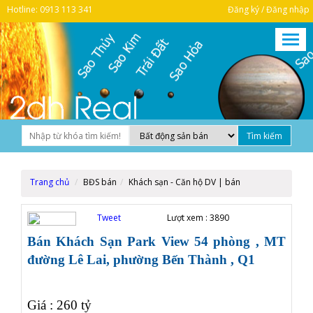
Hotline: 0913 113 341
Đăng ký / Đăng nhập
Trang chủ
BĐS bán
Khách sạn - Căn hộ DV | bán
Tweet
Lượt xem :
3890
Bán
Khách Sạn Park View 54 phòng , MT
đường Lê Lai
, phường
Bến Thành , Q1
Giá : 260 tỷ