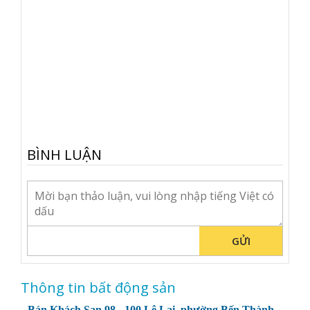
BÌNH LUẬN
GỬI
Thông tin bất động sản
Bán Khách Sạn 98 - 100 Lê Lai, phường Bến Thành ,