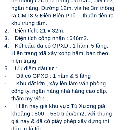
hệ thống các nhà hàng cao cấp, biệt thự,
ngân hàng. Đường 12m, vỉa hè 3m thông
ra CMT8 & Điện Biên Phủ …thuận tiện ra
khu trung tâm.
2.
Diện
tích
: 2
1
x
32m
.
3.
Diện
tích công nhận :
64
6
m2
.
4.
Kết cấu: đã có GPXD : 1 hầm, 5 tầng.
Hiện trạng :đã xây xong hầm, bán theo
hiện trạng
5.
Ưu
điểm đầu tư :
-
Đã có GPXD : 1 hầm & 5 tầng
-
Khu đất lớn , xây lên làm văn phòng
công ty, ngân hàng nhà hàng cao cấp,
thẩm mỹ viện…
-
Hiện nay giá khu vực Tú Xương giá
khoảng : 500 – 550 triệu/1m2, với khung
giá này & đã có giấy phép xây dựng thì
đầu tư là tốt.