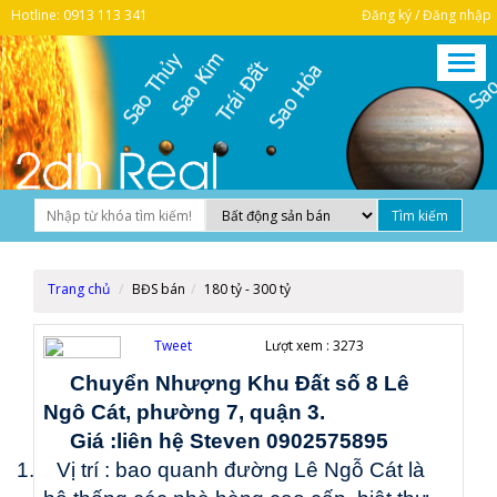
Hotline: 0913 113 341
Đăng ký / Đăng nhập
Trang chủ
BĐS bán
180 tỷ - 300 tỷ
Tweet
Lượt xem :
3273
Chuyển
Nhượng Khu Đất
số 8 Lê
Ngô Cát, phường
7,
quận 3
.
Giá :liên hệ Steven 0902575895
1.
Vị
trí : bao quanh đường Lê Ngỗ Cát là