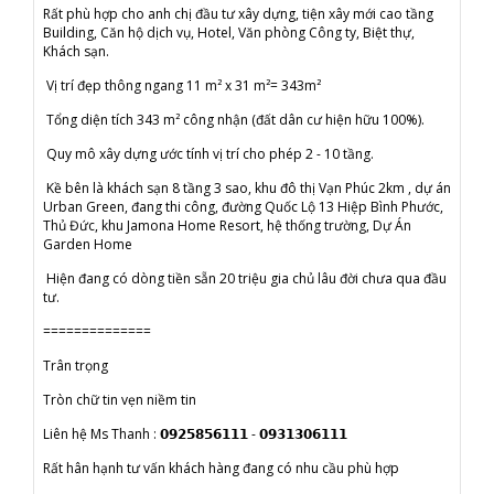
Rất phù hợp cho anh chị đầu tư xây dựng, tiện xây mới cao tầng
Building, Căn hộ dịch vụ, Hotel, Văn phòng Công ty, Biệt thự,
Khách sạn.
Vị trí đẹp thông ngang 11 m² x 31 m²= 343m²
Tổng diện tích 343 m² công nhận (đất dân cư hiện hữu 100%).
Quy mô xây dựng ước tính vị trí cho phép 2 - 10 tầng.
Kề bên là khách sạn 8 tầng 3 sao, khu đô thị Vạn Phúc 2km , dự án
Urban Green, đang thi công, đường Quốc Lộ 13 Hiệp Bình Phước,
Thủ Đức, khu Jamona Home Resort, hệ thống trường, Dự Án
Garden Home
Hiện đang có dòng tiền sẵn 20 triệu gia chủ lâu đời chưa qua đầu
tư.
==============
Trân trọng
Tròn chữ tin vẹn niềm tin
Liên hệ Ms Thanh : 𝟬𝟵𝟮𝟱𝟴𝟱𝟲𝟭𝟭𝟭 - 𝟬𝟵𝟯𝟭𝟯𝟬𝟲𝟭𝟭𝟭
Rất hân hạnh tư vấn khách hàng đang có nhu cầu phù hợp