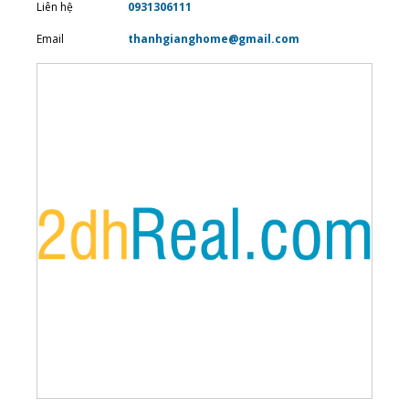
Liên hệ
0931306111
Email
thanhgianghome@gmail.com