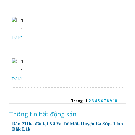
1
1
Trả lời
1
1
Trả lời
Trang :
1
2
3
4
5
6
7
8
9
10
...
Thông tin bất động sản
Bán 711ha đất tại Xã Ya Tờ Mốt, Huyện Ea Súp, Tỉnh
Đắk Lắk