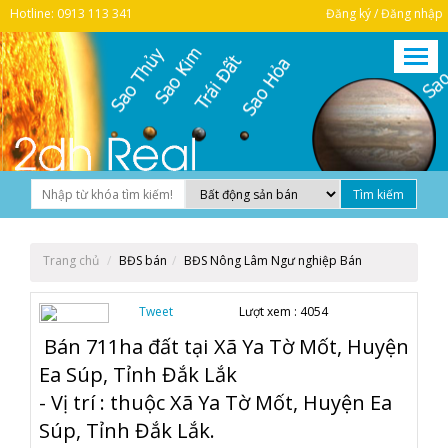
Hotline: 0913 113 341
Đăng ký / Đăng nhập
Trang chủ
BĐS bán
BĐS Nông Lâm Ngư nghiệp Bán
Tweet
Lượt xem :
4054
Bán 711ha đất tại Xã Ya Tờ Mốt, Huyện
Ea Súp, Tỉnh Đắk Lắk
- Vị trí : thuộc Xã Ya Tờ Mốt, Huyện Ea
Súp, Tỉnh Đắk Lắk.