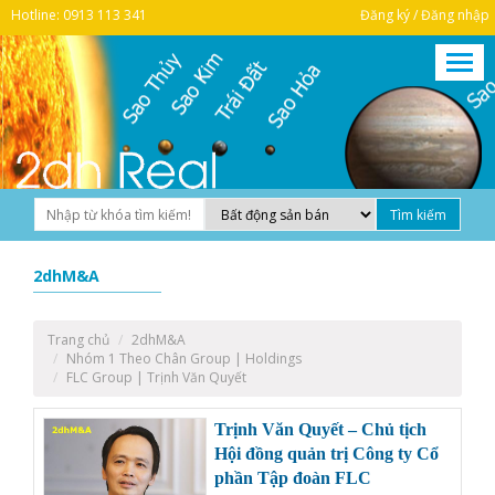
Hotline: 0913 113 341
Đăng ký / Đăng nhập
2dhM&A
Trang chủ
2dhM&A
Nhóm 1 Theo Chân Group | Holdings
FLC Group | Trịnh Văn Quyết
Trịnh Văn Quyết – Chủ tịch
Hội đồng quản trị Công ty Cổ
phần Tập đoàn FLC