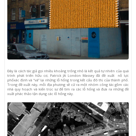
Đây là cách tác giả gọi nhiều khoảng trống nhỏ là kết quả tự nhiên của quá
trình phát triển hữu cơ, Patrick JA London Massey đã đề xuất nỗ lực
phổxác định và “vá” lại những lỗ hổng trong kết cấu đô thị của thành phố.
Trong đề xuất này, mỗi địa phương sẽ cử ra một nhóm công tác gồm các
nhà quy hoạch và kiến trúc sư để tìm ra các lỗ hổng và đưa ra những đề
xuất phác thảo tận dụng các lỗ hổng này.