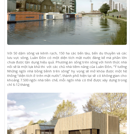
Với 50 dặm sông và kênh rạch, 150 ha các bến tàu, bến du thuyền và các
lưu vực sông, Luân Đôn có một diện tích mặt nước đáng kể mà phần lớn
chưa được tận dụng hiệu quả. Phương án sống trên sông với hình thức nhà
nổi sẽ là một lựa khả thi với các chủ nhà tiềm năng của Luân Đôn, “Ý tưởng
Những ngôi nhà bồng bềnh trên sông” hy vọng sẽ mở khóa được một hệ
thống “diện tích ở trên mặt nước”, thành phố hiện tại sẽ có không gian cho
khoảng 7.500 ngôi nhà tiền chế, mỗi ngôi nhà có thể được xây dựng trong
chỉ 6-12 tháng.