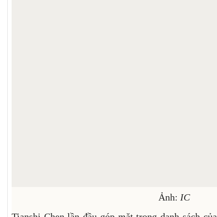
Ảnh:
IC
Tianshi Chen lần đầu góp mặt trong danh sách của