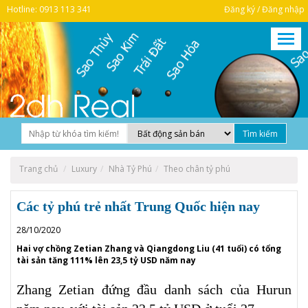
Hotline: 0913 113 341
Đăng ký / Đăng nhập
Trang chủ
Luxury
Nhà Tỷ Phú
Theo chân tỷ phú
Các tỷ phú trẻ nhất Trung Quốc hiện nay
28/10/2020
Hai vợ chồng Zetian Zhang và Qiangdong Liu (41 tuổi) có tổng
tài sản tăng 111% lên 23,5 tỷ USD năm nay
Zhang Zetian đứng đầu danh sách của Hurun