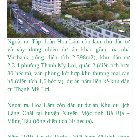
Ngoài ra, Tập đoàn Hoa Lâm còn làm chủ đầu tư
và xây dựng nhiều dự án khác gồm tòa nhà
Vietbank (tổng diện tích 2.398m2), khu dân cư
2,3,4 phường Thạnh Mỹ Lợi, quận 2 (diện tích hơn
80 héc ta), văn phòng kết hợp khu thương mại căn
hộ (diện tích 1,6 héc ta), dự án nằm liền kề khu dân
cư Thạnh Mỹ Lợi.
Ngoài ra, Hoa Lâm còn đầu tư dự án Khu du lịch
Làng Chài tại huyện Xuyên Mộc tỉnh Bà Rịa –
Vũng Tàu (tổng diện tích 30 héc ta).
Năm 2019, tạp chí Forbes Việt Nam đã bình chọn